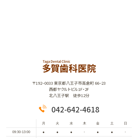
〒192−0033 東京都八王子市高倉町 66−23
西都ヤクルトビル1F・2F
北八王子駅 徒歩12分
042-642-4618
月
火
水
木
金
土
日
09:30-13:00
●
●
●
-
●
●
-