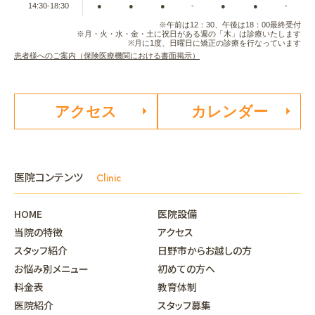
14:30-18:30
●
●
●
-
●
●
-
※午前は12：30、午後は18：00最終受付
※月・火・水・金・土に祝日がある週の「木」は診療いたします
※月に1度、日曜日に矯正の診療を行なっています
患者様へのご案内（保険医療機関における書面掲示）
アクセス
カレンダー
医院コンテンツ
Clinic
HOME
医院設備
当院の特徴
アクセス
スタッフ紹介
日野市からお越しの方
お悩み別メニュー
初めての方へ
料金表
教育体制
医院紹介
スタッフ募集