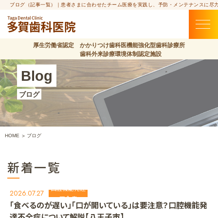
ブログ（記事一覧）｜患者さまに合わせたチーム医療を実践し、予防・メンテナンスに尽
厚生労働省認定 かかりつけ歯科医機能強化型歯科診療所
歯科外来診療環境体制認定施設
Blog
ブログ
HOME
ブログ
新着一覧
口腔機能発達
2026.07.27
不全症
「食べるのが遅い」「口が開いている」は要注意？口腔機能発
達不全症について解説【八王子市】