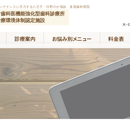
ンテナンスに尽力する八王子・日野のか強診、多賀歯科医院
け歯科医機能強化型歯科診療所
診療環境体制認定施設
木・
診療案内
お悩み別メニュー
料金表