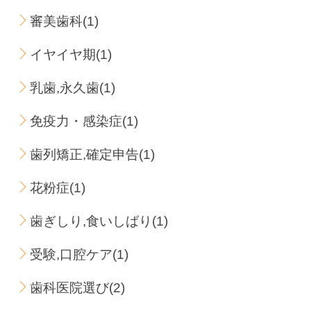
審美歯科(1)
イヤイヤ期(1)
乳歯,永久歯(1)
免疫力・感染症(1)
歯列矯正,確定申告(1)
花粉症(1)
歯ぎしり,食いしばり(1)
受験,口腔ケア(1)
歯科医院選び(2)