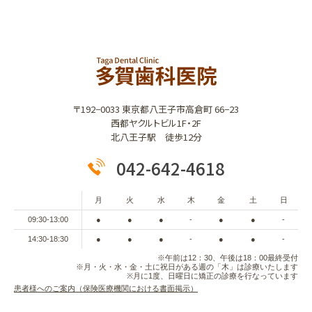
〒192−0033 東京都八王子市高倉町 66−23
西都ヤクルトビル1F・2F
北八王子駅 徒歩12分
042-642-4618
月
火
水
木
金
土
日
09:30-13:00
●
●
●
-
●
●
-
14:30-18:30
●
●
●
-
●
●
-
※午前は12：30、午後は18：00最終受付
※月・火・水・金・土に祝日がある週の「木」は診療いたします
※月に1度、日曜日に矯正の診療を行なっています
患者様へのご案内（保険医療機関における書面掲示）