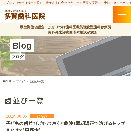
ブログ（カテゴリー一覧）｜患者さまに合わせたチーム医療を実践し、予防・メンテナン
厚生労働省認定 かかりつけ歯科医機能強化型歯科診療所
歯科外来診療環境体制認定施設
Blog
ブログ
HOME
ブログ
歯並び一覧
歯並び一覧
2024.08.09
歯並び
子どもの歯並び、放っておくと危険！早期矯正で防げるトラブ
ルとは？【日野市】