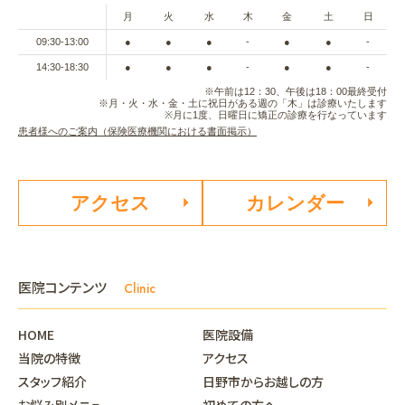
月
火
水
木
金
土
日
09:30-13:00
●
●
●
-
●
●
-
14:30-18:30
●
●
●
-
●
●
-
※午前は12：30、午後は18：00最終受付
※月・火・水・金・土に祝日がある週の「木」は診療いたします
※月に1度、日曜日に矯正の診療を行なっています
患者様へのご案内（保険医療機関における書面掲示）
アクセス
カレンダー
医院コンテンツ
Clinic
HOME
医院設備
当院の特徴
アクセス
スタッフ紹介
日野市からお越しの方
お悩み別メニュー
初めての方へ