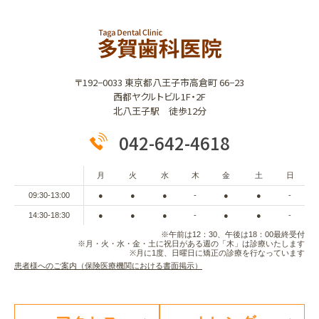
〒192−0033 東京都八王子市高倉町 66−23
西都ヤクルトビル1F・2F
北八王子駅 徒歩12分
042-642-4618
月
火
水
木
金
土
日
09:30-13:00
●
●
●
-
●
●
-
14:30-18:30
●
●
●
-
●
●
-
※午前は12：30、午後は18：00最終受付
※月・火・水・金・土に祝日がある週の「木」は診療いたします
※月に1度、日曜日に矯正の診療を行なっています
患者様へのご案内（保険医療機関における書面掲示）