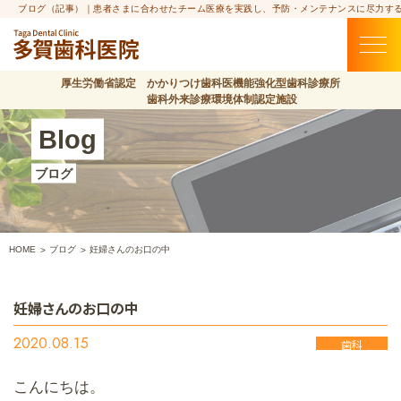
ブログ（記事）｜患者さまに合わせたチーム医療を実践し、予防・メンテナンスに尽力す
厚生労働省認定 かかりつけ歯科医機能強化型歯科診療所
歯科外来診療環境体制認定施設
Blog
ブログ
HOME
ブログ
妊婦さんのお口の中
妊婦さんのお口の中
2020.08.15
歯科
こんにちは。