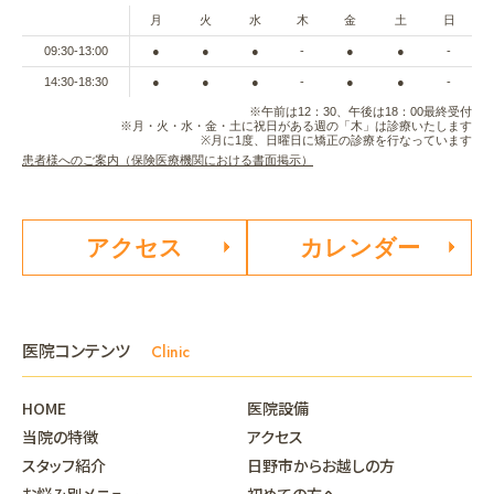
月
火
水
木
金
土
日
09:30-13:00
●
●
●
-
●
●
-
14:30-18:30
●
●
●
-
●
●
-
※午前は12：30、午後は18：00最終受付
※月・火・水・金・土に祝日がある週の「木」は診療いたします
※月に1度、日曜日に矯正の診療を行なっています
患者様へのご案内（保険医療機関における書面掲示）
アクセス
カレンダー
医院コンテンツ
Clinic
HOME
医院設備
当院の特徴
アクセス
スタッフ紹介
日野市からお越しの方
お悩み別メニュー
初めての方へ